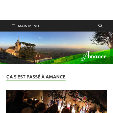
Amance
MAIN MENU
ÇA S’EST PASSÉ À AMANCE