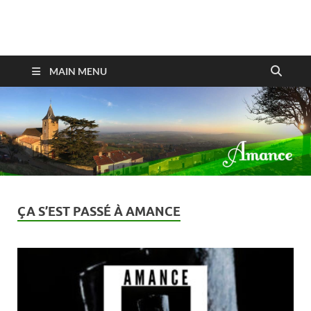
Amance
MAIN MENU
ÇA S’EST PASSÉ À AMANCE