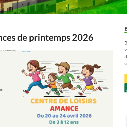
ances de printemps 2026
B
v
d
c