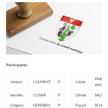
Participants :
PARIET
Johann
CLEMENT
P
Cécile
WINKL
Jennifer
COSAR
P
Olivier
SALVE
Grégory
GEREBEN
P
Pascal
SCHEIB