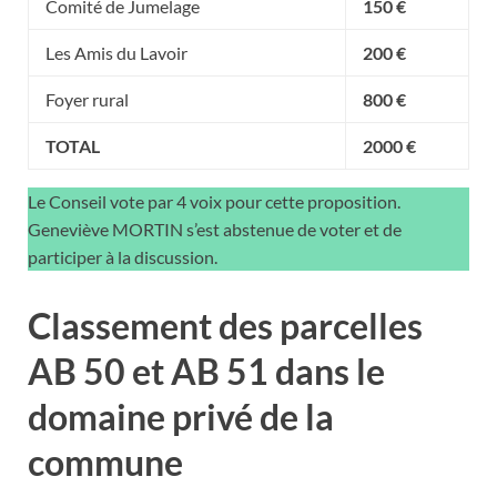
Comité de Jumelage
150 €
Les Amis du Lavoir
200 €
Foyer rural
800 €
TOTAL
2000 €
Le Conseil vote par 4 voix pour cette proposition.
Geneviève MORTIN s’est abstenue de voter et de
participer à la discussion.
Classement des parcelles
AB 50 et AB 51 dans le
domaine privé de la
commune