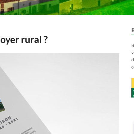
oyer rural ?
B
v
d
c