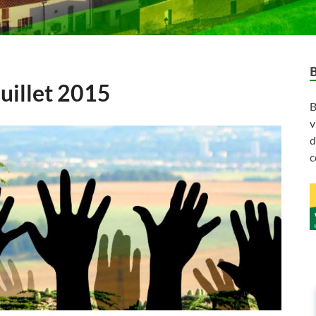
juillet 2015
B
v
d
c