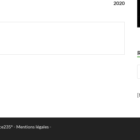
2020
[
ce235°
-
Mentions légales
-