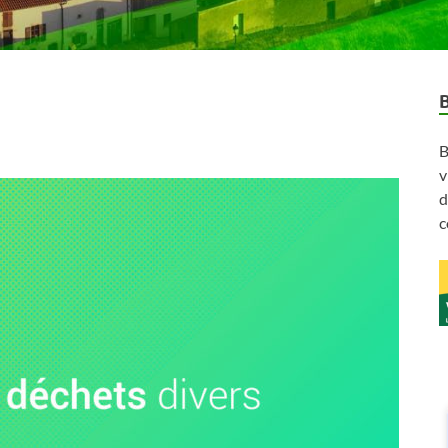
B
v
d
c