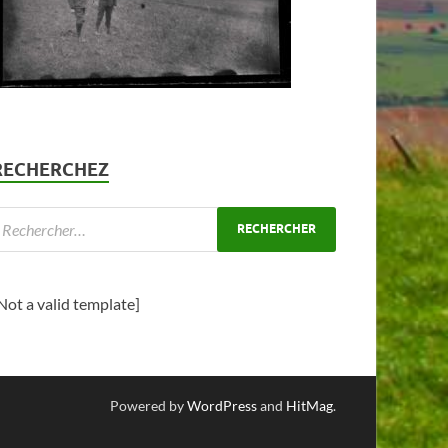
RECHERCHEZ
Not a valid template]
Powered by
WordPress
and
HitMag
.