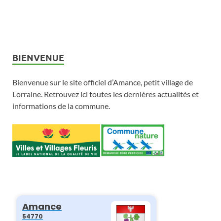
e
s
v
u
BIENVENUE
e
Bienvenue sur le site officiel d’Amance, petit village de
s
Lorraine. Retrouvez ici toutes les dernières actualités et
informations de la commune.
É
v
è
n
e
m