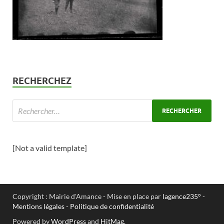
RECHERCHEZ
[Not a valid template]
Copyright : Mairie d'Amance - Mise en place par
lagence235°
-
Mentions légales
-
Politique de confidentialité
Powered by
WordPress
and
HitMag
.