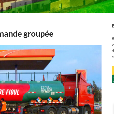
mmande groupée
B
v
d
c