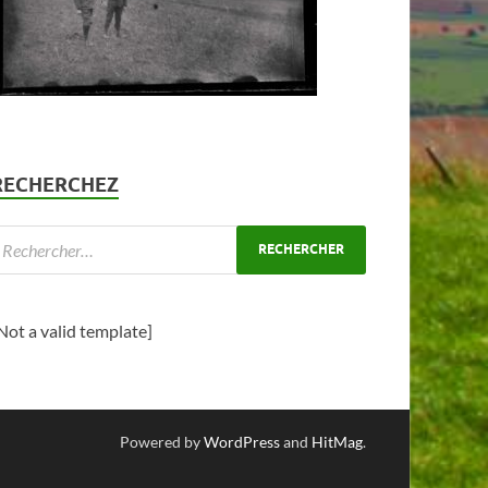
RECHERCHEZ
Not a valid template]
Powered by
WordPress
and
HitMag
.