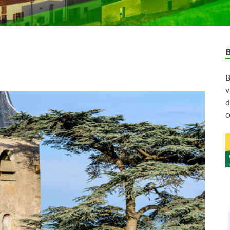
B
v
d
c