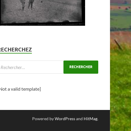
RECHERCHEZ
Not a valid template]
Powered by
WordPress
and
HitMag
.