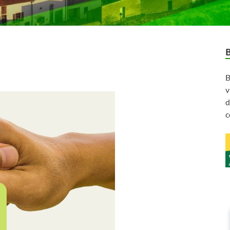
B
v
d
c