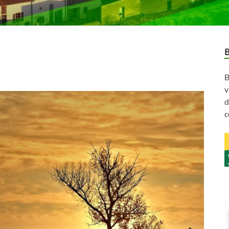
B
v
d
c