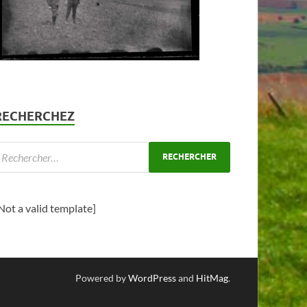
RECHERCHEZ
Not a valid template]
Powered by
WordPress
and
HitMag
.