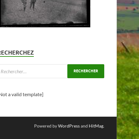
RECHERCHEZ
Not a valid template]
Powered by
WordPress
and
HitMag
.