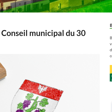
 Conseil municipal du 30
B
v
d
c