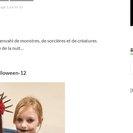
age 1 parmi 10
é envahi de monstres, de sorcières et de créatures
 de la nuit…
lloween-12
[