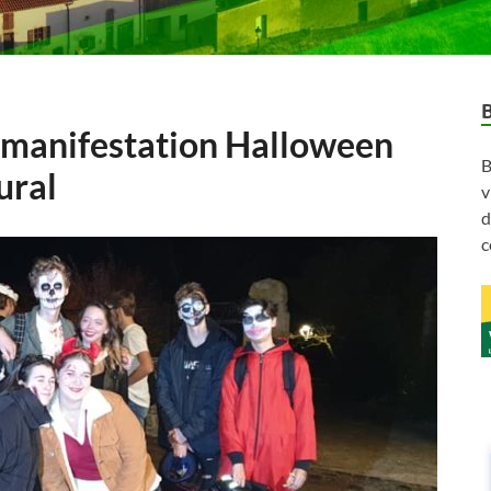
a manifestation Halloween
B
ural
v
d
c