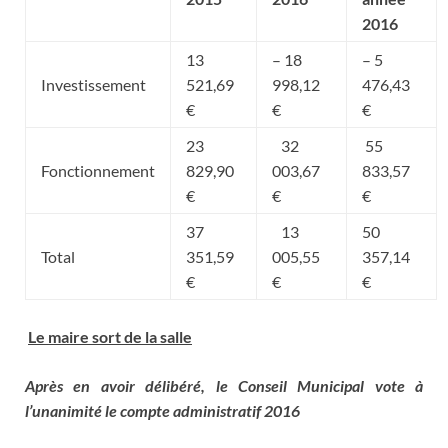
2016
13
– 18
– 5
Investissement
521,69
998,12
476,43
€
€
€
23
32
55
Fonctionnement
829,90
003,67
833,57
€
€
€
37
13
50
Total
351,59
005,55
357,14
€
€
€
Le maire sort de la salle
Après en avoir délibéré, le Conseil Municipal vote à
l’unanimité le compte administratif 2016