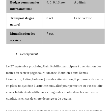
Budget communal et
4, 5, 6, 13 nov.
A définir
intercommunal
Transport du gaz
8 oct.
Laneuvelotte
naturel
Mutualisation des
7 oct.
services
Déneigement
Le 27 septembre prochain, Alain Robillot participera à une réunion des
maires du secteur (Agincourt, Amance, Bouxières-aux-Dames,
Dommartin, Laitre, Eulmont) lors de cette réunion, il proposera de mettre
en place un système d’astreinte mutualisé pour permettre au bus scolaire
et aux habitants des différents villages de circuler dans les meilleures
conditions en cas de chute de neige et de verglas.
Lors de ce point, il est également évoqué la mise en place plus régulière