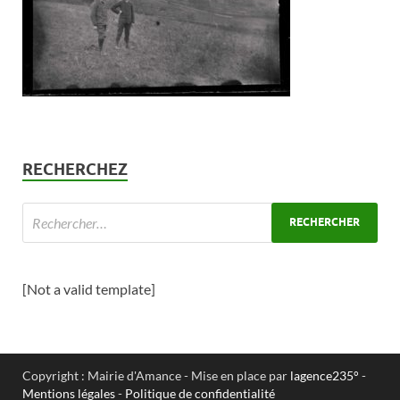
RECHERCHEZ
[Not a valid template]
Copyright : Mairie d'Amance - Mise en place par
lagence235°
-
Mentions légales
-
Politique de confidentialité