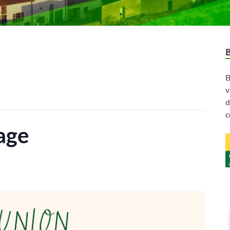
B
v
d
c
age