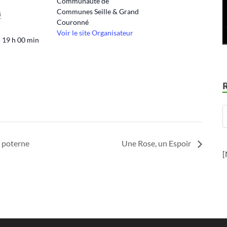
Communauté de
Communes Seille & Grand
4
Couronné
Voir le site Organisateur
- 19 h 00 min
a poterne
Une Rose, un Espoir
[