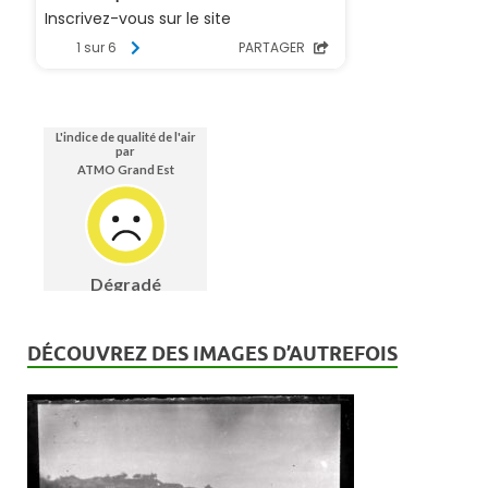
n
t
s
DÉCOUVREZ DES IMAGES D’AUTREFOIS