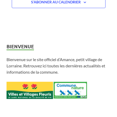
e
S’ABONNER AU CALENDRIER
.
v
s
i
É
v
g
è
a
BIENVENUE
n
t
e
Bienvenue sur le site officiel d’Amance, petit village de
i
m
Lorraine. Retrouvez ici toutes les dernières actualités et
o
informations de la commune.
e
n
n
d
t
e
v