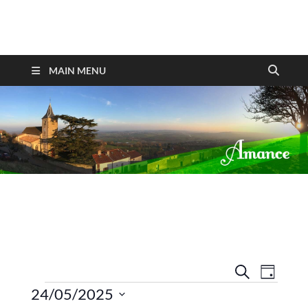
Amance
MAIN MENU
R
N
R
J
E
O
24/05/2025
a
e
C
U