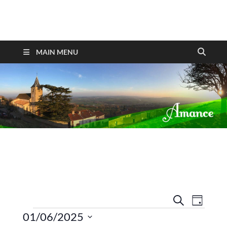
Amance
MAIN MENU
R
N
R
J
E
O
01/06/2025
a
e
C
U