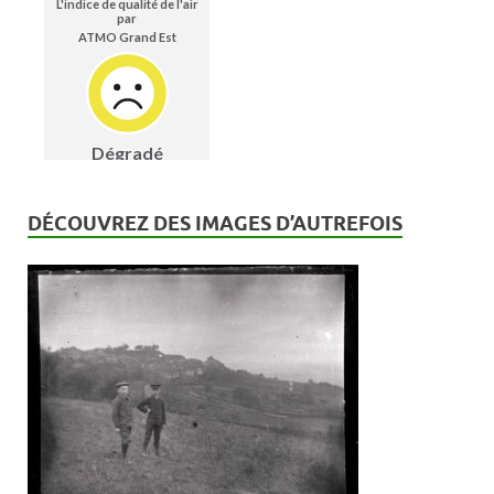
n
t
s
DÉCOUVREZ DES IMAGES D’AUTREFOIS