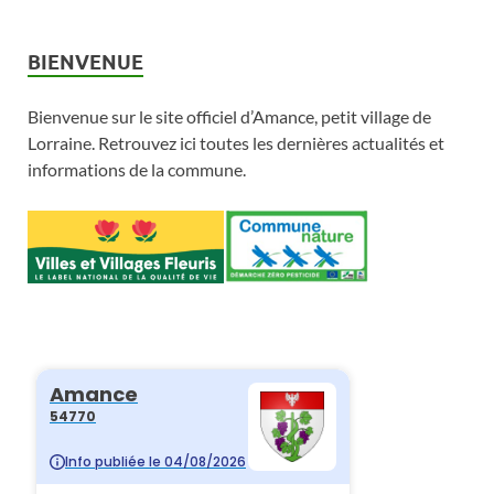
e
.
v
s
BIENVENUE
i
É
Bienvenue sur le site officiel d’Amance, petit village de
v
g
Lorraine. Retrouvez ici toutes les dernières actualités et
è
a
informations de la commune.
n
t
e
i
m
o
e
n
n
d
t
e
v