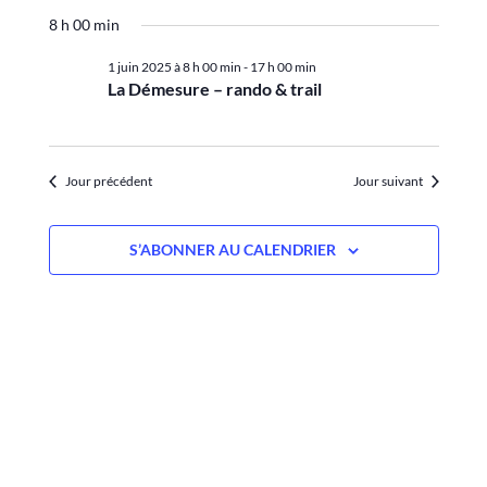
H
S
R
v
E
8 h 00 min
c
é
R
i
l
C
1 juin 2025 à 8 h 00 min
-
17 h 00 min
h
e
H
La Démesure – rando & trail
g
E
c
e
a
t
r
i
t
Jour précédent
Jour suivant
o
c
i
n
n
h
S’ABONNER AU CALENDRIER
o
e
n
z
e
u
d
e
n
e
e
t
d
v
a
n
u
t
a
e