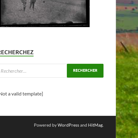
RECHERCHEZ
Not a valid template]
Powered by
WordPress
and
HitMag
.