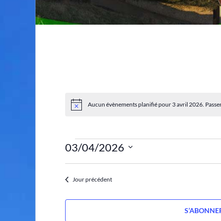
Aucun évènements planifié pour 3 avril 2026. Passe
N
o
t
i
c
03/04/2026
e
S
é
Jour précédent
l
e
c
S’ABONNE
t