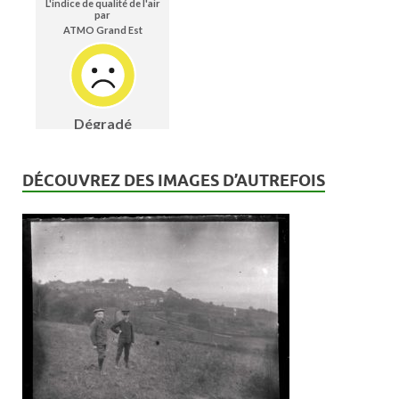
n
t
s
DÉCOUVREZ DES IMAGES D’AUTREFOIS