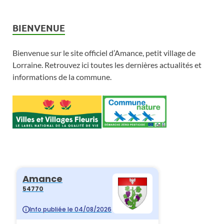
e
T
.
S
e
v
s
BIENVENUE
É
i
É
Bienvenue sur le site officiel d’Amance, petit village de
v
v
g
Lorraine. Retrouvez ici toutes les dernières actualités et
è
è
a
informations de la commune.
n
n
t
e
e
i
m
m
o
e
e
n
n
n
d
t
t
e
s
v