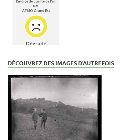
n
t
s
DÉCOUVREZ DES IMAGES D’AUTREFOIS