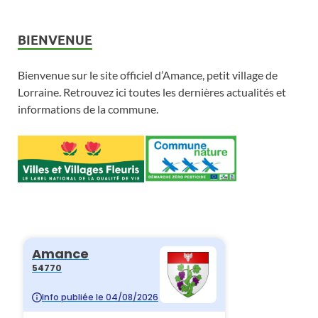
e
.
e
v
s
BIENVENUE
É
i
É
Bienvenue sur le site officiel d’Amance, petit village de
v
v
g
Lorraine. Retrouvez ici toutes les dernières actualités et
è
è
a
informations de la commune.
n
n
t
e
e
i
m
m
o
e
e
n
n
n
d
t
t
e
s
v