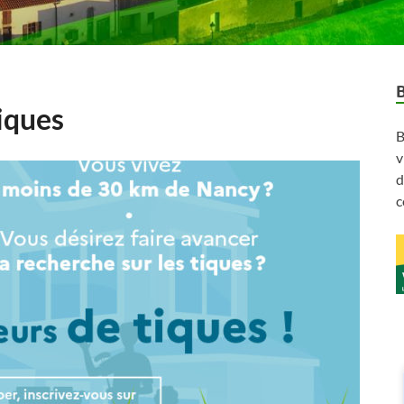
iques
B
v
d
c