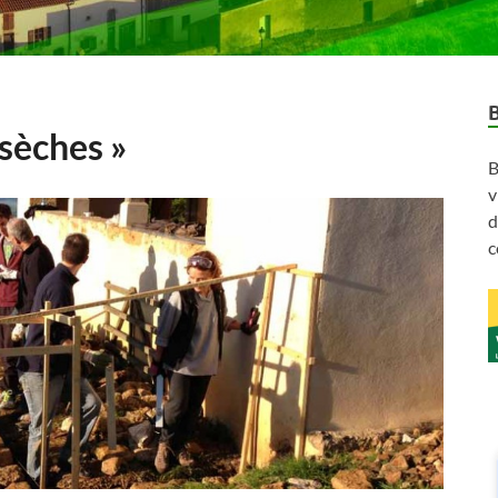
 sèches »
B
v
d
c