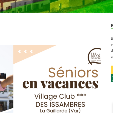
B
v
d
c