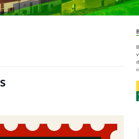
B
v
d
c
s